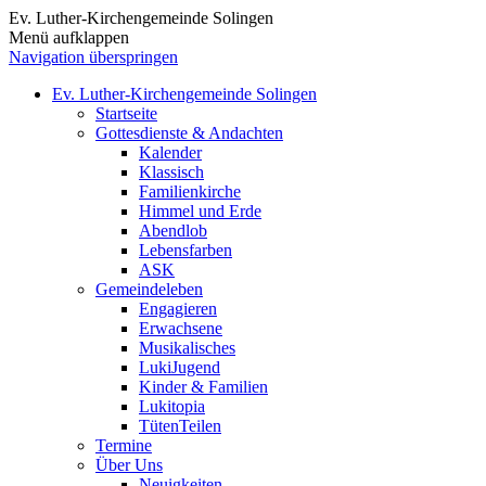
Ev. Luther-Kirchengemeinde Solingen
Menü aufklappen
Navigation überspringen
Ev. Luther-Kirchengemeinde Solingen
Startseite
Gottesdienste & Andachten
Kalender
Klassisch
Familienkirche
Himmel und Erde
Abendlob
Lebensfarben
ASK
Gemeindeleben
Engagieren
Erwachsene
Musikalisches
LukiJugend
Kinder & Familien
Lukitopia
TütenTeilen
Termine
Über Uns
Neuigkeiten