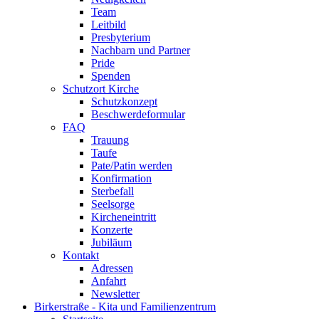
Team
Leitbild
Presbyterium
Nachbarn und Partner
Pride
Spenden
Schutzort Kirche
Schutzkonzept
Beschwerdeformular
FAQ
Trauung
Taufe
Pate/Patin werden
Konfirmation
Sterbefall
Seelsorge
Kircheneintritt
Konzerte
Jubiläum
Kontakt
Adressen
Anfahrt
Newsletter
Birkerstraße - Kita und Familienzentrum