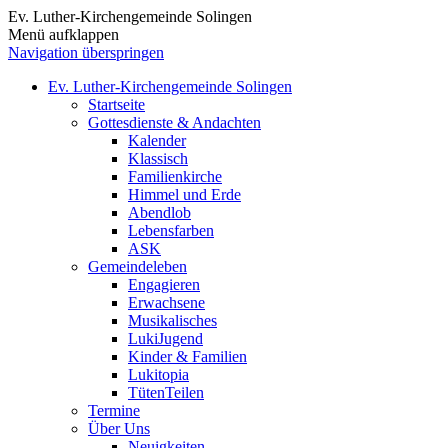
Ev. Luther-Kirchengemeinde Solingen
Menü aufklappen
Navigation überspringen
Ev. Luther-Kirchengemeinde Solingen
Startseite
Gottesdienste & Andachten
Kalender
Klassisch
Familienkirche
Himmel und Erde
Abendlob
Lebensfarben
ASK
Gemeindeleben
Engagieren
Erwachsene
Musikalisches
LukiJugend
Kinder & Familien
Lukitopia
TütenTeilen
Termine
Über Uns
Neuigkeiten