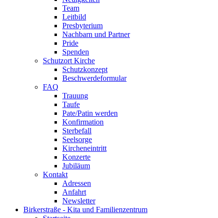
Team
Leitbild
Presbyterium
Nachbarn und Partner
Pride
Spenden
Schutzort Kirche
Schutzkonzept
Beschwerdeformular
FAQ
Trauung
Taufe
Pate/Patin werden
Konfirmation
Sterbefall
Seelsorge
Kircheneintritt
Konzerte
Jubiläum
Kontakt
Adressen
Anfahrt
Newsletter
Birkerstraße - Kita und Familienzentrum