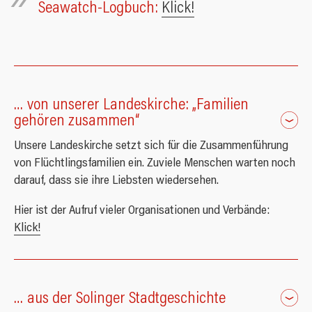
Seawatch-Logbuch:
Klick!
Pate/Patin werden
Birkerstraße - Kita und Familienzentrum
Anfahrt
Pride
Konfirmation
Newsletter
Lutherkirchen Bauverein
Spenden
Sterbefall
Seelsorge
… von unserer Landeskirche: „Familien
Kircheneintritt
gehören zusammen“
Konzerte
Unsere Landeskirche setzt sich für die Zusammenführung
von Flüchtlingsfamilien ein. Zuviele Menschen warten noch
Jubiläum
darauf, dass sie ihre Liebsten wiedersehen.
Hier ist der Aufruf vieler Organisationen und Verbände:
Klick!
… aus der Solinger Stadtgeschichte