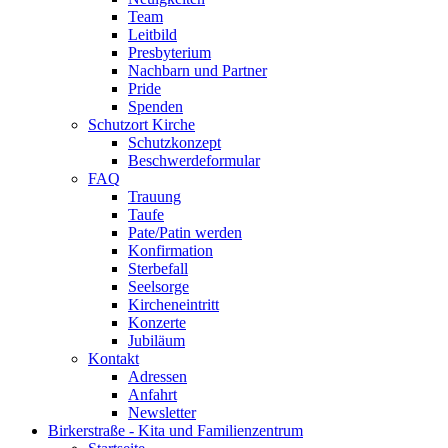
Team
Leitbild
Presbyterium
Nachbarn und Partner
Pride
Spenden
Schutzort Kirche
Schutzkonzept
Beschwerdeformular
FAQ
Trauung
Taufe
Pate/Patin werden
Konfirmation
Sterbefall
Seelsorge
Kircheneintritt
Konzerte
Jubiläum
Kontakt
Adressen
Anfahrt
Newsletter
Birkerstraße - Kita und Familienzentrum