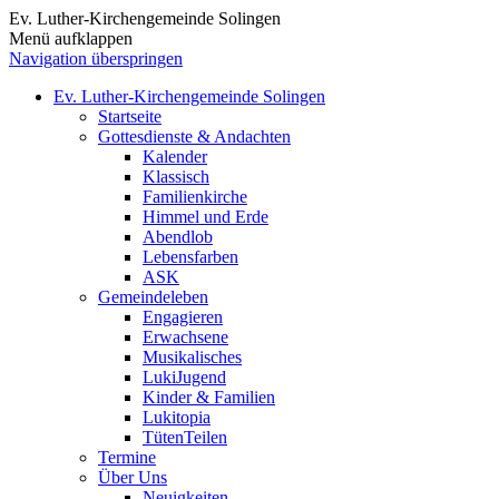
Ev. Luther-Kirchengemeinde Solingen
Menü aufklappen
Navigation überspringen
Ev. Luther-Kirchengemeinde Solingen
Startseite
Gottesdienste & Andachten
Kalender
Klassisch
Familienkirche
Himmel und Erde
Abendlob
Lebensfarben
ASK
Gemeindeleben
Engagieren
Erwachsene
Musikalisches
LukiJugend
Kinder & Familien
Lukitopia
TütenTeilen
Termine
Über Uns
Neuigkeiten