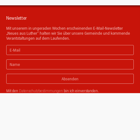
Newsletter
Mit unserem in ungeraden Wochen erscheinenden E-Mail-Newsletter
„Neues aus Luther“ halten wir Sie über unsere Gemeinde und kommende
Verantstaltungen auf dem Laufenden.
Absenden
Mit den
Datenschutzbestimmungen
bin ich einverstanden.
Unsere Partnergemeinden
Zusammen mit der Ev. Stadtkirchen-Gemeinde, der Ev. Gemeinde Dorp und
der Ev. Gemeinde Widdert entwickeln wir Projekte, feiern gemeinsam
Gottesdienste und haben unsere Jugendarbeit vernetzt.