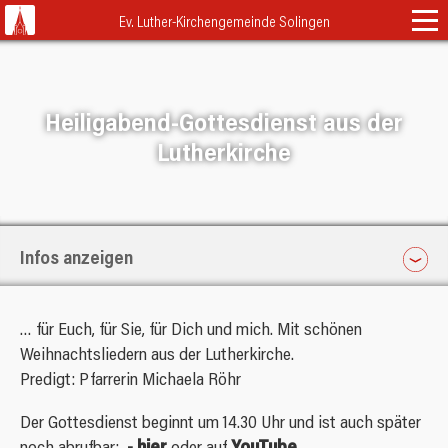
Navigation
Ev. Luther-Kirchengemeinde Solingen
überspringen
Startseite
Gottesdienste & Andachten
Heiligabend-Gottesdienst aus der
Lutherkirche
Gemeindeleben
Kalender
Klassisch
Termine
Engagieren
Familienkirche
Erwachsene
Über Uns
Infos anzeigen
Himmel und Erde
Musikalisches
Schutzort Kirche
Letzte Meldungen
Neuigkeiten
Abendlob
LukiJugend
Gottesdienste & Andachten
… für Euch, für Sie, für Dich und mich. Mit schönen
Team
FAQ
Lebensfarben
Schutzkonzept
Kinder & Familien
Podcast
Weihnachtsliedern aus der Lutherkirche.
Leitbild
ASK
Predigt: Pfarrerin Michaela Röhr
Beschwerdeformular
Kontakt
Lukitopia
Trauung
Presbyterium
von
Der Gottesdienst beginnt um 14.30 Uhr und ist auch später
TütenTeilen
Taufe
Christian Menge
Adressen
Nachbarn und Partner
noch abrufbar:
-
hier
oder auf
YouTube
.