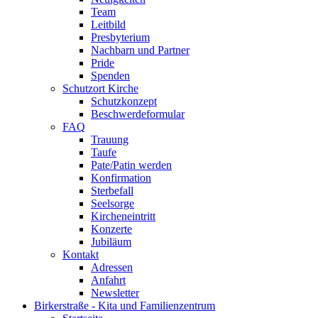
Team
Leitbild
Presbyterium
Nachbarn und Partner
Pride
Spenden
Schutzort Kirche
Schutzkonzept
Beschwerdeformular
FAQ
Trauung
Taufe
Pate/Patin werden
Konfirmation
Sterbefall
Seelsorge
Kircheneintritt
Konzerte
Jubiläum
Kontakt
Adressen
Anfahrt
Newsletter
Birkerstraße - Kita und Familienzentrum