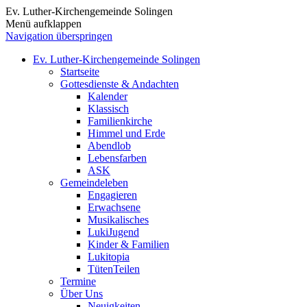
Ev. Luther-Kirchengemeinde Solingen
Menü aufklappen
Navigation überspringen
Ev. Luther-Kirchengemeinde Solingen
Startseite
Gottesdienste & Andachten
Kalender
Klassisch
Familienkirche
Himmel und Erde
Abendlob
Lebensfarben
ASK
Gemeindeleben
Engagieren
Erwachsene
Musikalisches
LukiJugend
Kinder & Familien
Lukitopia
TütenTeilen
Termine
Über Uns
Neuigkeiten