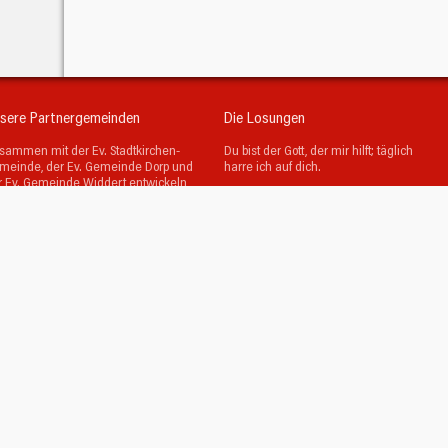
sere Partnergemeinden
Die Losungen
sammen mit der Ev. Stadtkirchen-
Du bist der Gott, der mir hilft; täglich
meinde, der Ev. Gemeinde Dorp und
harre ich auf dich.
r Ev. Gemeinde Widdert entwickeln
Psalm 25,5
r Projekte, feiern gemeinsam
ttesdienste und haben unsere
gendarbeit vernetzt.
Bittet, so wird euch gegeben; suchet,
so werdet ihr finden; klopfet an, so wird
euch aufgetan.
Matthäus 7,7
© Evangelische Brüder-Unität –
Herrnhuter Brüdergemeine