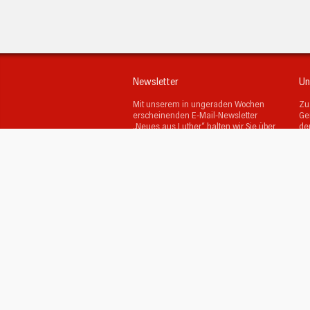
Newsletter
Un
Mit unserem in ungeraden Wochen
Zu
erscheinenden E-Mail-Newsletter
Ge
„Neues aus Luther“ halten wir Sie über
de
unsere Gemeinde und kommende
wi
Verantstaltungen auf dem Laufenden.
Go
Ju
Absenden
Mit den
Datenschutzbestimmungen
bin
ich einverstanden.