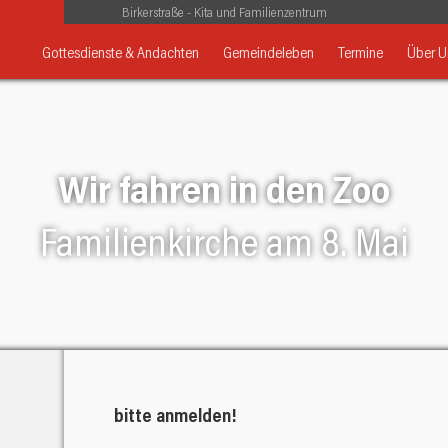
Birkerstraße - Kita und Familienzentrum
Gottesdienste & Andachten
Gemeindeleben
Termine
Über U
Wir fahren in den Zoo
Familienkirche am 8. Mai
bitte anmelden!