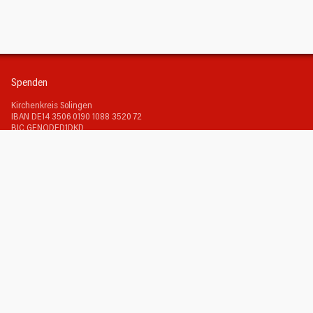
Spenden
Kirchenkreis Solingen
IBAN DE14 3506 0190 1088 3520 72
BIC GENODED1DKD
Verwendungszweck:
Ev. Luther-Kirchengemeinde
+ Adresse, falls
Spendenbescheinigung gewünscht.