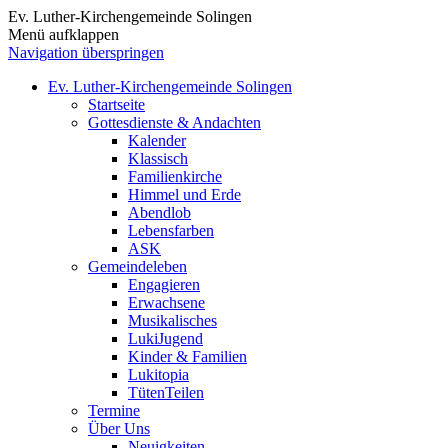
Ev. Luther-Kirchengemeinde Solingen
Menü aufklappen
Navigation überspringen
Ev. Luther-Kirchengemeinde Solingen
Startseite
Gottesdienste & Andachten
Kalender
Klassisch
Familienkirche
Himmel und Erde
Abendlob
Lebensfarben
ASK
Gemeindeleben
Engagieren
Erwachsene
Musikalisches
LukiJugend
Kinder & Familien
Lukitopia
TütenTeilen
Termine
Über Uns
Neuigkeiten