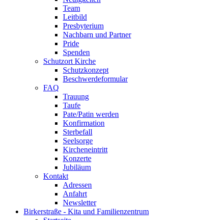
Team
Leitbild
Presbyterium
Nachbarn und Partner
Pride
Spenden
Schutzort Kirche
Schutzkonzept
Beschwerdeformular
FAQ
Trauung
Taufe
Pate/Patin werden
Konfirmation
Sterbefall
Seelsorge
Kircheneintritt
Konzerte
Jubiläum
Kontakt
Adressen
Anfahrt
Newsletter
Birkerstraße - Kita und Familienzentrum