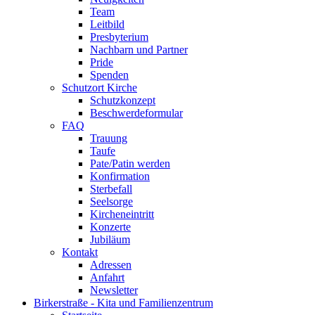
Team
Leitbild
Presbyterium
Nachbarn und Partner
Pride
Spenden
Schutzort Kirche
Schutzkonzept
Beschwerdeformular
FAQ
Trauung
Taufe
Pate/Patin werden
Konfirmation
Sterbefall
Seelsorge
Kircheneintritt
Konzerte
Jubiläum
Kontakt
Adressen
Anfahrt
Newsletter
Birkerstraße - Kita und Familienzentrum