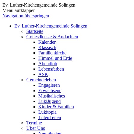
Ev. Luther-Kirchengemeinde Solingen
Menü aufklappen
Navigation überspringen
Ev. Luther-Kirchengemeinde Solingen
Startseite
Gottesdienste & Andachten
Kalender
Klassisch
Familienkirche
Himmel und Erde
Abendlob
Lebensfarben
ASK
Gemeindeleben
Engagieren
Erwachsene
Musikalisches
LukiJugend
Kinder & Familien
Lukitopia
TütenTeilen
Termine
Über Uns
Neuigkeiten