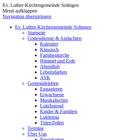
Ev. Luther-Kirchengemeinde Solingen
Menü aufklappen
Navigation überspringen
Ev. Luther-Kirchengemeinde Solingen
Startseite
Gottesdienste & Andachten
Kalender
Klassisch
Familienkirche
Himmel und Erde
Abendlob
Lebensfarben
ASK
Gemeindeleben
Engagieren
Erwachsene
Musikalisches
LukiJugend
Kinder & Familien
Lukitopia
TütenTeilen
Termine
Über Uns
Neuigkeiten