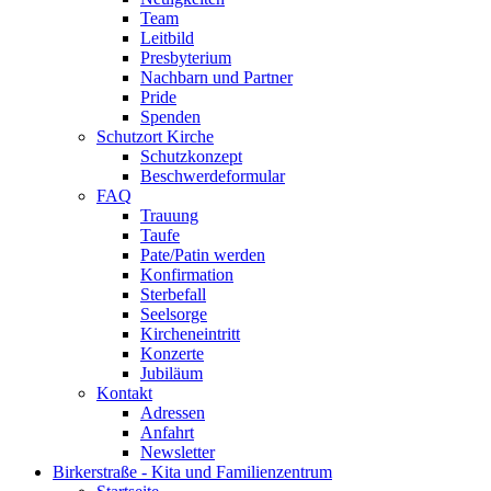
Team
Leitbild
Presbyterium
Nachbarn und Partner
Pride
Spenden
Schutzort Kirche
Schutzkonzept
Beschwerdeformular
FAQ
Trauung
Taufe
Pate/Patin werden
Konfirmation
Sterbefall
Seelsorge
Kircheneintritt
Konzerte
Jubiläum
Kontakt
Adressen
Anfahrt
Newsletter
Birkerstraße - Kita und Familienzentrum