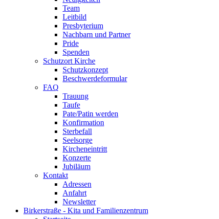
Team
Leitbild
Presbyterium
Nachbarn und Partner
Pride
Spenden
Schutzort Kirche
Schutzkonzept
Beschwerdeformular
FAQ
Trauung
Taufe
Pate/Patin werden
Konfirmation
Sterbefall
Seelsorge
Kircheneintritt
Konzerte
Jubiläum
Kontakt
Adressen
Anfahrt
Newsletter
Birkerstraße - Kita und Familienzentrum