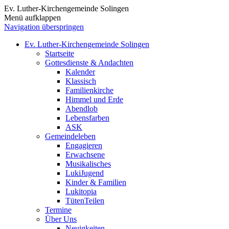
Ev. Luther-Kirchengemeinde Solingen
Menü aufklappen
Navigation überspringen
Ev. Luther-Kirchengemeinde Solingen
Startseite
Gottesdienste & Andachten
Kalender
Klassisch
Familienkirche
Himmel und Erde
Abendlob
Lebensfarben
ASK
Gemeindeleben
Engagieren
Erwachsene
Musikalisches
LukiJugend
Kinder & Familien
Lukitopia
TütenTeilen
Termine
Über Uns
Neuigkeiten