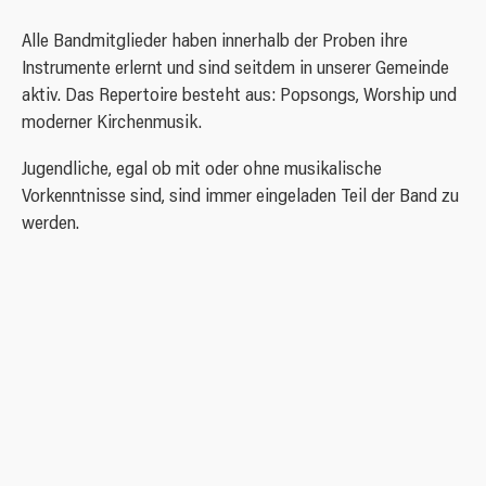
Dieser Termin wiederholt sich:
Pate/Patin werden
Jeden Dienstag
Birkerstraße - Kita und Familienzentrum
Anfahrt
Pride
Alle Bandmitglieder haben innerhalb der Proben ihre
Konfirmation
Instrumente erlernt und sind seitdem in unserer Gemeinde
Aktuellster Termin:
Newsletter
Lutherkirchen Bauverein
Spenden
aktiv. Das Repertoire besteht aus: Popsongs, Worship und
11.08.2026 18:00
Sterbefall
moderner Kirchenmusik.
Nähere Informationen:
Seelsorge
info@luki.de
Jugendliche, egal ob mit oder ohne musikalische
Kircheneintritt
Vorkenntnisse sind, sind immer eingeladen Teil der Band zu
Konzerte
werden.
Jubiläum