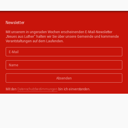
Newsletter
Mit unserem in ungeraden Wochen erscheinenden E-Mail-Newsletter
„Neues aus Luther“ halten wir Sie über unsere Gemeinde und kommende
Verantstaltungen auf dem Laufenden.
Absenden
Mit den
Datenschutzbestimmungen
bin ich einverstanden.
Unsere Partnergemeinden
Zusammen mit der Ev. Stadtkirchen-Gemeinde, der Ev. Gemeinde Dorp und