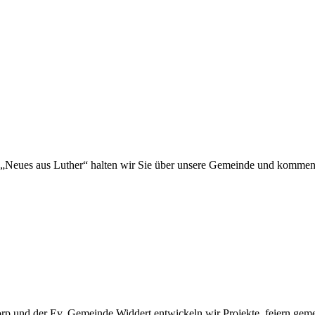
„Neues aus Luther“ halten wir Sie über unsere Gemeinde und kommen
 und der Ev. Gemeinde Widdert entwickeln wir Projekte, feiern gemei