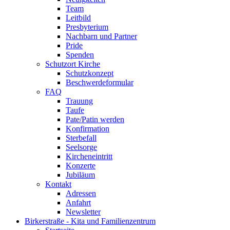
Team
Leitbild
Presbyterium
Nachbarn und Partner
Pride
Spenden
Schutzort Kirche
Schutzkonzept
Beschwerdeformular
FAQ
Trauung
Taufe
Pate/Patin werden
Konfirmation
Sterbefall
Seelsorge
Kircheneintritt
Konzerte
Jubiläum
Kontakt
Adressen
Anfahrt
Newsletter
Birkerstraße - Kita und Familienzentrum