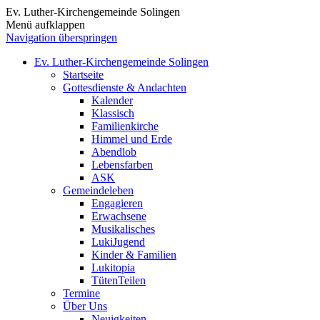
Ev. Luther-Kirchengemeinde Solingen
Menü aufklappen
Navigation überspringen
Ev. Luther-Kirchengemeinde Solingen
Startseite
Gottesdienste & Andachten
Kalender
Klassisch
Familienkirche
Himmel und Erde
Abendlob
Lebensfarben
ASK
Gemeindeleben
Engagieren
Erwachsene
Musikalisches
LukiJugend
Kinder & Familien
Lukitopia
TütenTeilen
Termine
Über Uns
Neuigkeiten