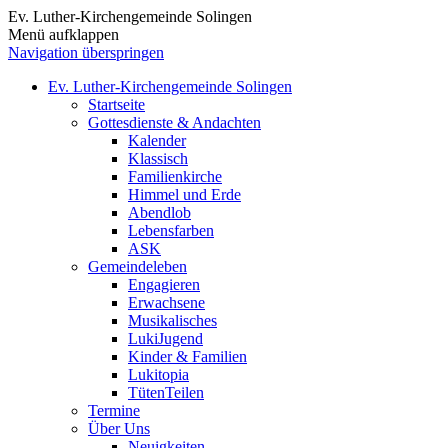
Ev. Luther-Kirchengemeinde Solingen
Menü aufklappen
Navigation überspringen
Ev. Luther-Kirchengemeinde Solingen
Startseite
Gottesdienste & Andachten
Kalender
Klassisch
Familienkirche
Himmel und Erde
Abendlob
Lebensfarben
ASK
Gemeindeleben
Engagieren
Erwachsene
Musikalisches
LukiJugend
Kinder & Familien
Lukitopia
TütenTeilen
Termine
Über Uns
Neuigkeiten