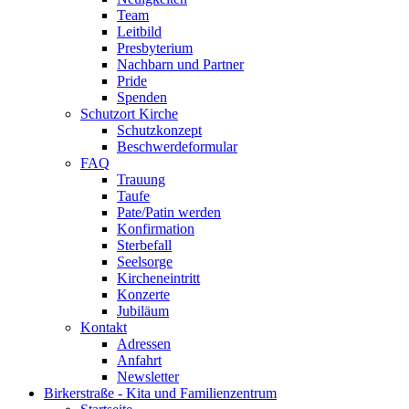
Team
Leitbild
Presbyterium
Nachbarn und Partner
Pride
Spenden
Schutzort Kirche
Schutzkonzept
Beschwerdeformular
FAQ
Trauung
Taufe
Pate/Patin werden
Konfirmation
Sterbefall
Seelsorge
Kircheneintritt
Konzerte
Jubiläum
Kontakt
Adressen
Anfahrt
Newsletter
Birkerstraße - Kita und Familienzentrum