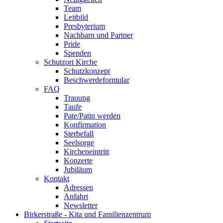
Team
Leitbild
Presbyterium
Nachbarn und Partner
Pride
Spenden
Schutzort Kirche
Schutzkonzept
Beschwerdeformular
FAQ
Trauung
Taufe
Pate/Patin werden
Konfirmation
Sterbefall
Seelsorge
Kircheneintritt
Konzerte
Jubiläum
Kontakt
Adressen
Anfahrt
Newsletter
Birkerstraße - Kita und Familienzentrum