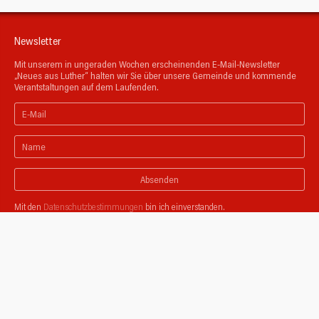
Newsletter
Mit unserem in ungeraden Wochen erscheinenden E-Mail-Newsletter
„Neues aus Luther“ halten wir Sie über unsere Gemeinde und kommende
Verantstaltungen auf dem Laufenden.
Absenden
Mit den
Datenschutzbestimmungen
bin ich einverstanden.
Unsere Partnergemeinden
Zusammen mit der Ev. Stadtkirchen-Gemeinde, der Ev. Gemeinde Dorp und
der Ev. Gemeinde Widdert entwickeln wir Projekte, feiern gemeinsam
Gottesdienste und haben unsere Jugendarbeit vernetzt.