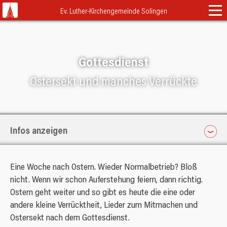
Navigation
Ev. Luther-Kirchengemeinde Solingen
überspringen
Startseite
Gottesdienste & Andachten
Gottesdienst
Ostersekt und manches Verrückte
Gemeindeleben
Kalender
Klassisch
Termine
Engagieren
Familienkirche
Erwachsene
Über Uns
Infos anzeigen
Himmel und Erde
Musikalisches
Sonntag
Schutzort Kirche
Neuigkeiten
Abendlob
LukiJugend
16. April 2023
Eine Woche nach Ostern. Wieder Normalbetrieb? Bloß
Team
Lebensfarben
FAQ
Schutzkonzept
Kinder & Familien
nicht. Wenn wir schon Auferstehung feiern, dann richtig.
11.00 Uhr
Leitbild
ASK
Ostern geht weiter und so gibt es heute die eine oder
Beschwerdeformular
Lukitopia
Kontakt
Lutherkirche
Trauung
andere kleine Verrücktheit, Lieder zum Mitmachen und
Presbyterium
TütenTeilen
Ostersekt nach dem Gottesdienst.
Taufe
Pfarrer Menge
Adressen
Nachbarn und Partner