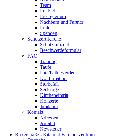
Team
Leitbild
Presbyterium
Nachbarn und Partner
Pride
Spenden
Schutzort Kirche
Schutzkonzept
Beschwerdeformular
FAQ
Trauung
Taufe
Pate/Patin werden
Konfirmation
Sterbefall
Seelsorge
Kircheneintritt
Konzerte
Jubiläum
Kontakt
Adressen
Anfahrt
Newsletter
Birkerstraße - Kita und Familienzentrum