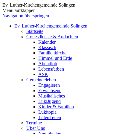
Ev. Luther-Kirchengemeinde Solingen
Menü aufklappen
Navigation überspringen
Ev. Luther-Kirchengemeinde Solingen
Startseite
Gottesdienste & Andachten
Kalender
Klassisch
Familienkirche
Himmel und Erde
Abendlob
Lebensfarben
ASK
Gemeindeleben
Engagieren
Erwachsene
Musikalisches
LukiJugend
Kinder & Familien
Lukitopia
TütenTeilen
Termine
Über Uns
Neuigkeiten