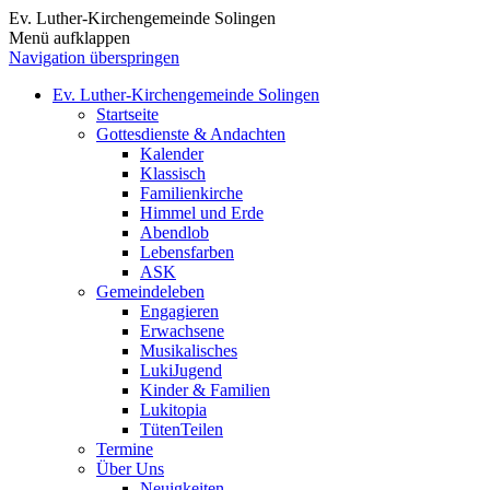
Ev. Luther-Kirchengemeinde Solingen
Menü aufklappen
Navigation überspringen
Ev. Luther-Kirchengemeinde Solingen
Startseite
Gottesdienste & Andachten
Kalender
Klassisch
Familienkirche
Himmel und Erde
Abendlob
Lebensfarben
ASK
Gemeindeleben
Engagieren
Erwachsene
Musikalisches
LukiJugend
Kinder & Familien
Lukitopia
TütenTeilen
Termine
Über Uns
Neuigkeiten