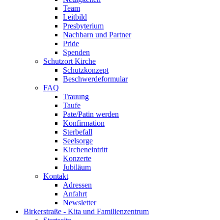
Team
Leitbild
Presbyterium
Nachbarn und Partner
Pride
Spenden
Schutzort Kirche
Schutzkonzept
Beschwerdeformular
FAQ
Trauung
Taufe
Pate/Patin werden
Konfirmation
Sterbefall
Seelsorge
Kircheneintritt
Konzerte
Jubiläum
Kontakt
Adressen
Anfahrt
Newsletter
Birkerstraße - Kita und Familienzentrum