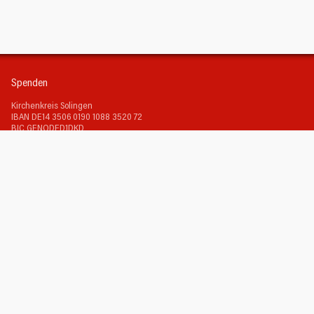
Spenden
Kirchenkreis Solingen
IBAN DE14 3506 0190 1088 3520 72
BIC GENODED1DKD
Verwendungszweck:
Ev. Luther-Kirchengemeinde
+ Adresse, falls
Spendenbescheinigung gewünscht.