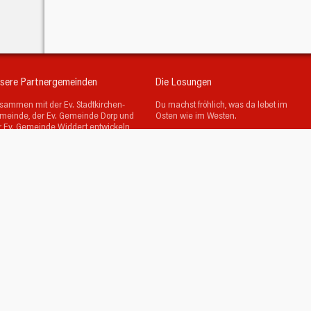
sere Partnergemeinden
Die Losungen
sammen mit der Ev. Stadtkirchen-
Du machst fröhlich, was da lebet im
meinde, der Ev. Gemeinde Dorp und
Osten wie im Westen.
r Ev. Gemeinde Widdert entwickeln
Psalm 65,9
r Projekte, feiern gemeinsam
ttesdienste und haben unsere
gendarbeit vernetzt.
Der Kerkermeister freute sich mit
seinem ganzen Hause, dass er zum
Glauben an Gott gekommen war.
Apostelgeschichte 16,34
© Evangelische Brüder-Unität –
Herrnhuter Brüdergemeine