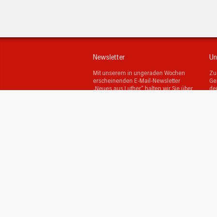
Newsletter
Un
Mit unserem in ungeraden Wochen
Zu
erscheinenden E-Mail-Newsletter
Ge
„Neues aus Luther“ halten wir Sie über
de
unsere Gemeinde und kommende
wi
Verantstaltungen auf dem Laufenden.
Go
Ju
Absenden
Mit den
Datenschutzbestimmungen
bin
ich einverstanden.