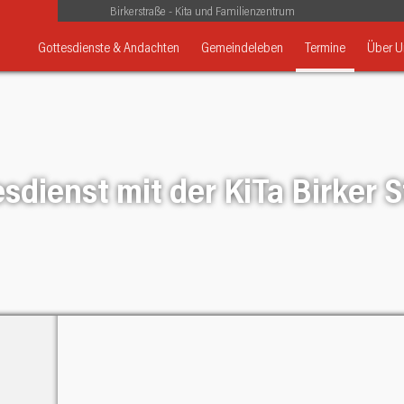
Birkerstraße - Kita und Familienzentrum
Gottesdienste & Andachten
Gemeindeleben
Termine
Über U
sdienst mit der KiTa Birker 