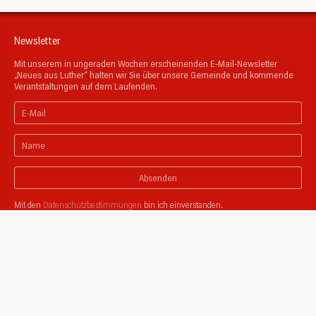
Newsletter
Mit unserem in ungeraden Wochen erscheinenden E-Mail-Newsletter
„Neues aus Luther“ halten wir Sie über unsere Gemeinde und kommende
Verantstaltungen auf dem Laufenden.
Absenden
Mit den
Datenschutzbestimmungen
bin ich einverstanden.
Unsere Partnergemeinden
Zusammen mit der Ev. Stadtkirchen-Gemeinde, der Ev. Gemeinde Dorp und
der Ev. Gemeinde Widdert entwickeln wir Projekte, feiern gemeinsam
Gottesdienste und haben unsere Jugendarbeit vernetzt.