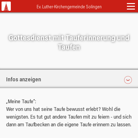
Navigation
Ev. Luther-Kirchengemeinde Solingen
überspringen
Startseite
Gottesdienste & Andachten
Gottesdienst mit Tauferinnerung und
Taufen
Gemeindeleben
Kalender
Klassisch
Termine
Engagieren
Familienkirche
Erwachsene
Über Uns
Infos anzeigen
Himmel und Erde
Musikalisches
Donnerstag
Schutzort Kirche
Neuigkeiten
Abendlob
LukiJugend
14. Mai 2026
„Meine Taufe“:
Team
Lebensfarben
FAQ
Schutzkonzept
Kinder & Familien
Wer von uns hat seine Taufe bewusst erlebt? Wohl die
11.00 Uhr
Leitbild
ASK
wenigsten. Es tut gut andere Taufen mit zu feiern - und sich
Beschwerdeformular
Lukitopia
Kontakt
Lutherkirche
Trauung
dann am Taufbecken an die eigene Taufe erinnern zu lassen.
Presbyterium
TütenTeilen
Taufe
Pfarrer Menge
Adressen
Nachbarn und Partner