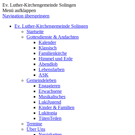
Ev. Luther-Kirchengemeinde Solingen
Menü aufklappen
Navigation überspringen
Ev. Luther-Kirchengemeinde Solingen
Startseite
Gottesdienste & Andachten
Kalender
Klassisch
Familienkirche
Himmel und Erde
Abendlob
Lebensfarben
ASK
Gemeindeleben
Engagieren
Erwachsene
Musikalisches
LukiJugend
Kinder & Familien
Lukitopia
TütenTeilen
Termine
Über Uns
Neuigkeiten