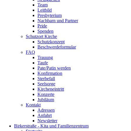
Team
Leitbild
Presbyterium
Nachbarn und Partner
Pride
Spenden
Schutzort Kirche
Schutzkonzept
Beschwerdeformular
FAQ
Trauung
Taufe
Pate/Patin werden
Konfirmation
Sterbefall
Seelsorge
Kircheneintritt
Konzerte
Jubiläum
Kontakt
Adressen
Anfahrt
Newsletter
Birkerstraße - Kita und Familienzentrum