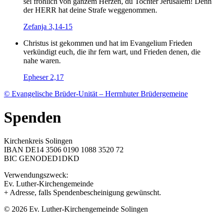
sei fröhlich von ganzem Herzen, du Tochter Jerusalem! Denn
der HERR hat deine Strafe weggenommen.
Zefanja 3,14-15
Christus ist gekommen und hat im Evangelium Frieden
verkündigt euch, die ihr fern wart, und Frieden denen, die
nahe waren.
Epheser 2,17
© Evangelische Brüder-Unität – Herrnhuter Brüdergemeine
Spenden
Kirchenkreis Solingen
IBAN DE14 3506 0190 1088 3520 72
BIC GENODED1DKD
Verwendungszweck:
Ev. Luther-Kirchengemeinde
+ Adresse, falls Spendenbescheinigung gewünscht.
© 2026 Ev. Luther-Kirchengemeinde Solingen