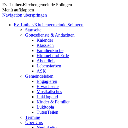
Ev. Luther-Kirchengemeinde Solingen
Menü aufklappen
Navigation überspringen
Ev. Luther-Kirchengemeinde Solingen
Startseite
Gottesdienste & Andachten
Kalender
Klassisch
Familienkirche
Himmel und Erde
Abendlob
Lebensfarben
ASK
Gemeindeleben
Engagieren
Erwachsene
Musikalisches
LukiJugend
Kinder & Familien
Lukitopia
TütenTeilen
Termine
Über Uns
Neuigkeiten