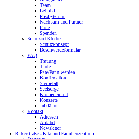
Team
Leitbild
Presbyterium
Nachbarn und Partner
Pride
Spenden
Schutzort Kirche
Schutzkonzept
Beschwerdeformular
FAQ
Trauung
Taufe
Pate/Patin werden
Konfirmation
Sterbefall
Seelsorge
Kircheneintritt
Konzerte
Jubiläum
Kontakt
Adressen
Anfahrt
Newsletter
Birkerstraße - Kita und Familienzentrum