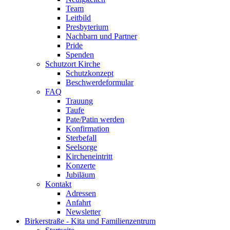
Team
Leitbild
Presbyterium
Nachbarn und Partner
Pride
Spenden
Schutzort Kirche
Schutzkonzept
Beschwerdeformular
FAQ
Trauung
Taufe
Pate/Patin werden
Konfirmation
Sterbefall
Seelsorge
Kircheneintritt
Konzerte
Jubiläum
Kontakt
Adressen
Anfahrt
Newsletter
Birkerstraße - Kita und Familienzentrum