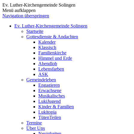
Ev. Luther-Kirchengemeinde Solingen
Menü aufklappen
Navigation überspringen
Ev. Luther-Kirchengemeinde Solingen
Startseite
Gottesdienste & Andachten
Kalender
Klassisch
Familienkirche
Himmel und Erde
Abendlob
Lebensfarben
ASK
Gemeindeleben
Engagieren
Erwachsene
Musikalisches
LukiJugend
Kinder & Familien
Lukitopia
TütenTeilen
Termine
Über Uns
Neuigkeiten