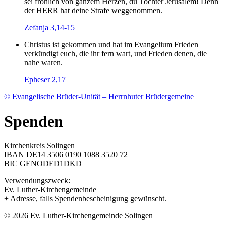
sei fröhlich von ganzem Herzen, du Tochter Jerusalem! Denn
der HERR hat deine Strafe weggenommen.
Zefanja 3,14-15
Christus ist gekommen und hat im Evangelium Frieden
verkündigt euch, die ihr fern wart, und Frieden denen, die
nahe waren.
Epheser 2,17
© Evangelische Brüder-Unität – Herrnhuter Brüdergemeine
Spenden
Kirchenkreis Solingen
IBAN DE14 3506 0190 1088 3520 72
BIC GENODED1DKD
Verwendungszweck:
Ev. Luther-Kirchengemeinde
+ Adresse, falls Spendenbescheinigung gewünscht.
© 2026 Ev. Luther-Kirchengemeinde Solingen