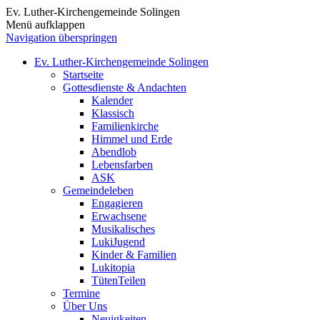
Ev. Luther-Kirchengemeinde Solingen
Menü aufklappen
Navigation überspringen
Ev. Luther-Kirchengemeinde Solingen
Startseite
Gottesdienste & Andachten
Kalender
Klassisch
Familienkirche
Himmel und Erde
Abendlob
Lebensfarben
ASK
Gemeindeleben
Engagieren
Erwachsene
Musikalisches
LukiJugend
Kinder & Familien
Lukitopia
TütenTeilen
Termine
Über Uns
Neuigkeiten