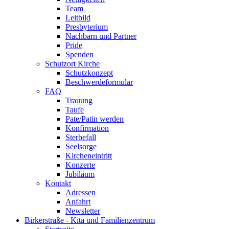
Team
Leitbild
Presbyterium
Nachbarn und Partner
Pride
Spenden
Schutzort Kirche
Schutzkonzept
Beschwerdeformular
FAQ
Trauung
Taufe
Pate/Patin werden
Konfirmation
Sterbefall
Seelsorge
Kircheneintritt
Konzerte
Jubiläum
Kontakt
Adressen
Anfahrt
Newsletter
Birkerstraße - Kita und Familienzentrum