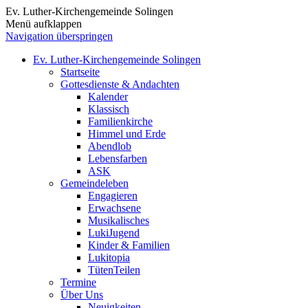
Ev. Luther-Kirchengemeinde Solingen
Menü aufklappen
Navigation überspringen
Ev. Luther-Kirchengemeinde Solingen
Startseite
Gottesdienste & Andachten
Kalender
Klassisch
Familienkirche
Himmel und Erde
Abendlob
Lebensfarben
ASK
Gemeindeleben
Engagieren
Erwachsene
Musikalisches
LukiJugend
Kinder & Familien
Lukitopia
TütenTeilen
Termine
Über Uns
Neuigkeiten