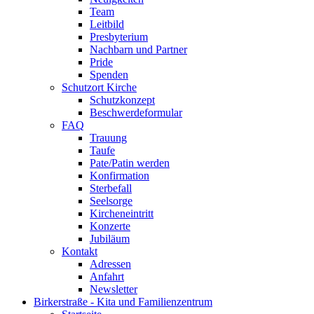
Team
Leitbild
Presbyterium
Nachbarn und Partner
Pride
Spenden
Schutzort Kirche
Schutzkonzept
Beschwerdeformular
FAQ
Trauung
Taufe
Pate/Patin werden
Konfirmation
Sterbefall
Seelsorge
Kircheneintritt
Konzerte
Jubiläum
Kontakt
Adressen
Anfahrt
Newsletter
Birkerstraße - Kita und Familienzentrum