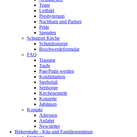
Team
Leitbild
Presbyterium
Nachbarn und Partner
Pride
Spenden
Schutzort Kirche
Schutzkonzept
Beschwerdeformular
FAQ
Trauung
Taufe
Pate/Patin werden
Konfirmation
Sterbefall
Seelsorge
Kircheneintritt
Konzerte
Jubiläum
Kontakt
Adressen
Anfahrt
Newsletter
Birkerstraße - Kita und Familienzentrum