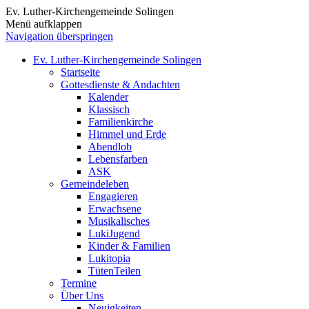
Ev. Luther-Kirchengemeinde Solingen
Menü aufklappen
Navigation überspringen
Ev. Luther-Kirchengemeinde Solingen
Startseite
Gottesdienste & Andachten
Kalender
Klassisch
Familienkirche
Himmel und Erde
Abendlob
Lebensfarben
ASK
Gemeindeleben
Engagieren
Erwachsene
Musikalisches
LukiJugend
Kinder & Familien
Lukitopia
TütenTeilen
Termine
Über Uns
Neuigkeiten