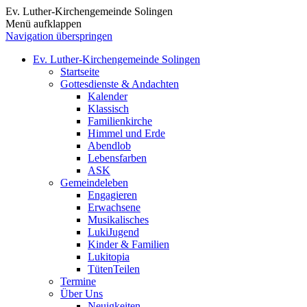
Ev. Luther-Kirchengemeinde Solingen
Menü aufklappen
Navigation überspringen
Ev. Luther-Kirchengemeinde Solingen
Startseite
Gottesdienste & Andachten
Kalender
Klassisch
Familienkirche
Himmel und Erde
Abendlob
Lebensfarben
ASK
Gemeindeleben
Engagieren
Erwachsene
Musikalisches
LukiJugend
Kinder & Familien
Lukitopia
TütenTeilen
Termine
Über Uns
Neuigkeiten