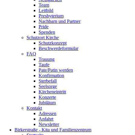
Team
Leitbild
Presbyterium
Nachbarn und Partner
Pride
Spenden
Schutzort Kirche
Schutzkonzept
Beschwerdeformular
FAQ
Trauung
Taufe
Pate/Patin werden
Konfirmation
Sterbefall
Seelsorge
Kircheneintritt
Konzerte
Jubiläum
Kontakt
Adressen
Anfahrt
Newsletter
Birkerstraße - Kita und Familienzentrum