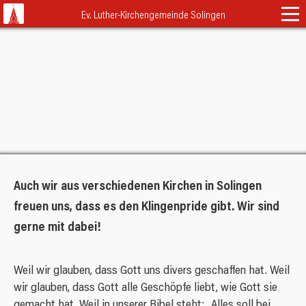
Navigation
Ev. Luther-Kirchengemeinde Solingen
überspringen
Startseite
Gottesdienste & Andachten
Gemeindeleben
Kalender
Klassisch
Termine
Engagieren
Familienkirche
Erwachsene
Über Uns
Himmel und Erde
Auch wir aus verschiedenen Kirchen in Solingen
Musikalisches
Schutzort Kirche
freuen uns, dass es den Klingenpride gibt. Wir sind
Neuigkeiten
Abendlob
LukiJugend
gerne mit dabei!
Team
Lebensfarben
FAQ
Schutzkonzept
Kinder & Familien
Leitbild
ASK
Beschwerdeformular
Lukitopia
Kontakt
Weil wir glauben, dass Gott uns divers geschaffen hat. Weil
Trauung
Presbyterium
wir glauben, dass Gott alle Geschöpfe liebt, wie Gott sie
TütenTeilen
Taufe
Adressen
gemacht hat. Weil in unserer Bibel steht: „Alles soll bei
Nachbarn und Partner