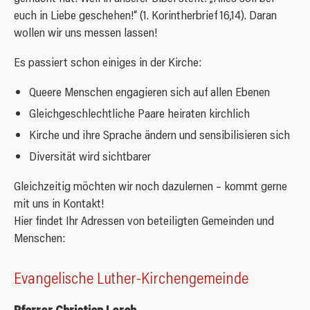
Pate/Patin werden
euch in Liebe geschehen!“ (1. Korintherbrief 16,14). Daran
Birkerstraße - Kita und Familienzentrum
Anfahrt
Pride
wollen wir uns messen lassen!
Konfirmation
Newsletter
Lutherkirchen Bauverein
Spenden
Es passiert schon einiges in der Kirche:
Sterbefall
Seelsorge
Queere Menschen engagieren sich auf allen Ebenen
Gleichgeschlechtliche Paare heiraten kirchlich
Kircheneintritt
Kirche und ihre Sprache ändern und sensibilisieren sich
Konzerte
Diversität wird sichtbarer
Jubiläum
Gleichzeitig möchten wir noch dazulernen – kommt gerne
mit uns in Kontakt!
Hier findet Ihr Adressen von beteiligten Gemeinden und
Menschen:
Evangelische Luther-Kirchengemeinde