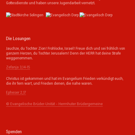
Gottesdienste und haben unsere Jugendarbeit vernetzt.
Die Losungen
Jauchze, du Tochter Zion! Frohlocke, Israel! Freue dich und sei fröhlich von
ganzem Herzen, du Tochter Jerusalem! Denn der HERR hat deine Strafe
weggenommen.
Zefanja 3,14-15
Christus ist gekommen und hat im Evangelium Frieden verkündigt euch,
die ihr fern wart, und Frieden denen, die nahe waren.
Epheser 2,17
© Evangelische Brüder-Unität – Herrnhuter Brüdergemeine
Spenden